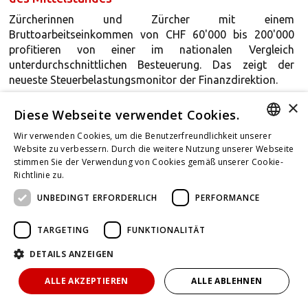
Zürcherinnen und Zürcher mit einem
Bruttoarbeitseinkommen von CHF 60'000 bis 200'000
profitieren von einer im nationalen Vergleich
unterdurchschnittlichen Besteuerung. Das zeigt der
neueste Steuerbelastungsmonitor der Finanzdirektion.
×
Peter von Burg
6.3.2021
2
Min. Lesezeit
Diese Webseite verwendet Cookies.
News (Bund & Kantone)
Wir verwenden Cookies, um die Benutzerfreundlichkeit unserer
GERMAN
Website zu verbessern. Durch die weitere Nutzung unserer Webseite
stimmen Sie der Verwendung von Cookies gemäß unserer Cookie-
ENGLISH
Richtlinie zu.
Weitere Informationen
Entscheide des Schweizer
Bundesverwaltungsgerichts (KW 9 - 2021)
UNBEDINGT ERFORDERLICH
PERFORMANCE
FRENCH
Übersicht über die steuerrechtlichen Entscheide des
TARGETING
FUNKTIONALITÄT
Schweizer Bundesverwaltungsgerichts, die in der Woche
vom 1. - 7. März 2021 publiziert wurden.
DETAILS ANZEIGEN
7.3.2021
1
Min. Lesezeit
BVGer-Entscheide
ALLE AKZEPTIEREN
ALLE ABLEHNEN