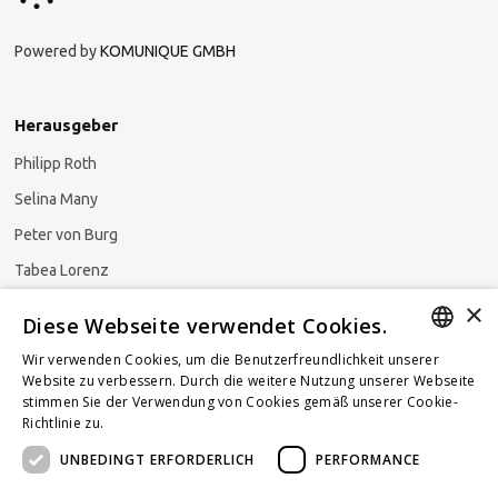
Powered by
KOMUNIQUE GMBH
Herausgeber
Philipp Roth
Selina Many
Peter von Burg
Tabea Lorenz
×
Natalja Ezzaini
Diese Webseite verwendet Cookies.
Wir verwenden Cookies, um die Benutzerfreundlichkeit unserer
GERMAN
Website zu verbessern. Durch die weitere Nutzung unserer Webseite
stimmen Sie der Verwendung von Cookies gemäß unserer Cookie-
Newsletter abonnieren
ENGLISH
Richtlinie zu.
Weitere Informationen
UNBEDINGT ERFORDERLICH
PERFORMANCE
FRENCH