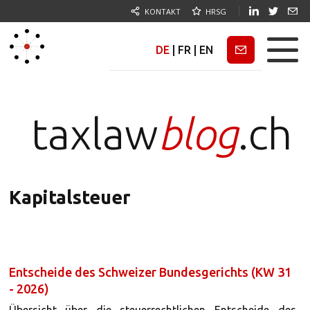
KONTAKT
HRSG
DE
|
FR
|
EN
Newsletter
taxlaw
blog
.ch
Kapitalsteuer
Entscheide des Schweizer Bundesgerichts (KW 31
- 2026)