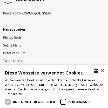
Powered by
KOMUNIQUE GMBH
Herausgeber
Philipp Roth
Selina Many
Peter von Burg
Tabea Lorenz
×
Natalja Ezzaini
Diese Webseite verwendet Cookies.
Wir verwenden Cookies, um die Benutzerfreundlichkeit unserer
GERMAN
Website zu verbessern. Durch die weitere Nutzung unserer Webseite
stimmen Sie der Verwendung von Cookies gemäß unserer Cookie-
Newsletter abonnieren
ENGLISH
Richtlinie zu.
Weitere Informationen
UNBEDINGT ERFORDERLICH
PERFORMANCE
FRENCH