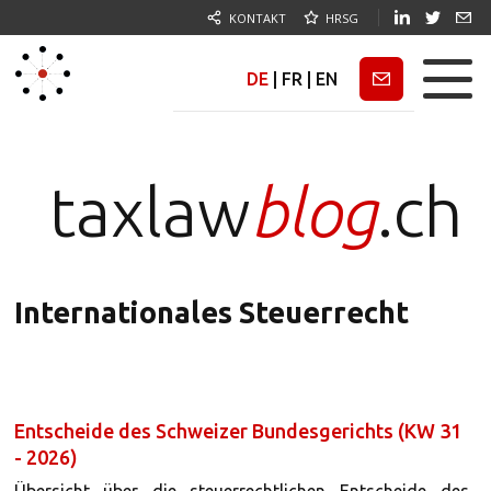
KONTAKT
HRSG
DE
|
FR
|
EN
Newsletter
taxlaw
blog
.ch
Internationales Steuerrecht
Entscheide des Schweizer Bundesgerichts (KW 31
- 2026)