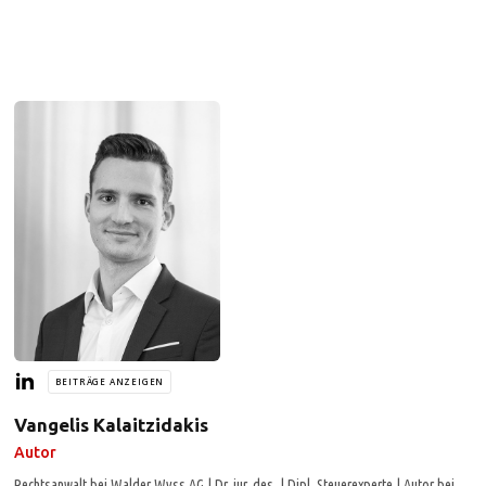
BEITRÄGE ANZEIGEN
Vangelis Kalaitzidakis
Autor
Rechtsanwalt bei Walder Wyss AG | Dr. iur. des. | Dipl. Steuerexperte | Autor bei