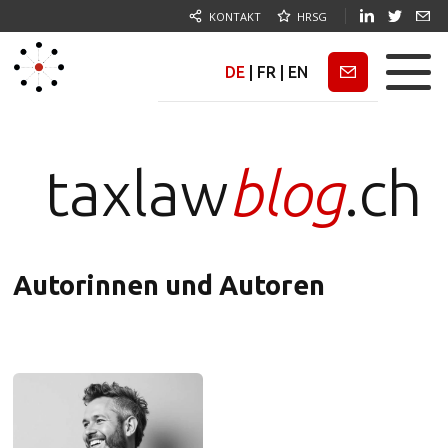
KONTAKT
HRSG
DE
|
FR
|
EN
Newsletter
taxlaw
blog
.ch
Autorinnen und Autoren