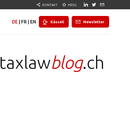
KONTAKT
HRSG
DE
|
FR
|
EN
Kässeli
Newsletter
taxlaw
blog
.ch