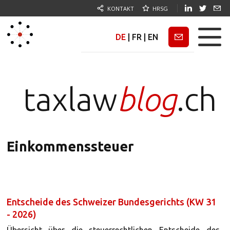
KONTAKT
HRSG
DE
|
FR
|
EN
Newsletter
taxlaw
blog
.ch
Einkommenssteuer
Entscheide des Schweizer Bundesgerichts (KW 31
- 2026)