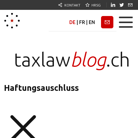
KONTAKT
HRSG
DE
|
FR
|
EN
Newsletter
taxlaw
blog
.ch
Haftungsauschluss