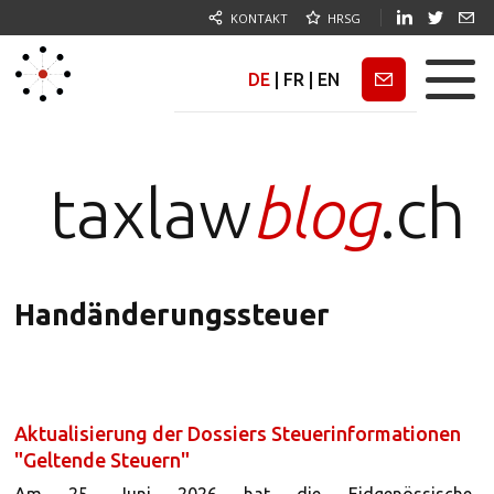
KONTAKT
HRSG
DE
|
FR
|
EN
Newsletter
taxlaw
blog
.ch
Handänderungssteuer
Aktualisierung der Dossiers Steuerinformationen
"Geltende Steuern"