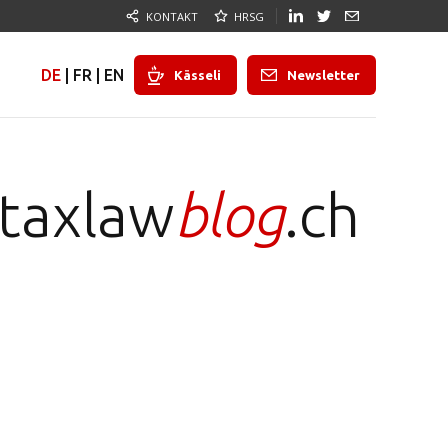
KONTAKT
HRSG
DE
|
FR
|
EN
Kässeli
Newsletter
taxlaw
blog
.ch