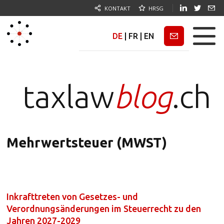
KONTAKT
HRSG
DE
|
FR
|
EN
Newsletter
taxlaw
blog
.ch
Mehrwertsteuer (MWST)
Inkrafttreten von Gesetzes- und
Verordnungsänderungen im Steuerrecht zu den
Jahren 2027-2029