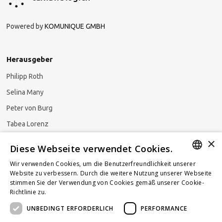
Powered by
KOMUNIQUE GMBH
Herausgeber
Philipp Roth
Selina Many
Peter von Burg
Tabea Lorenz
×
Natalja Ezzaini
Diese Webseite verwendet Cookies.
Wir verwenden Cookies, um die Benutzerfreundlichkeit unserer
GERMAN
Website zu verbessern. Durch die weitere Nutzung unserer Webseite
stimmen Sie der Verwendung von Cookies gemäß unserer Cookie-
Newsletter abonnieren
ENGLISH
Richtlinie zu.
Weitere Informationen
UNBEDINGT ERFORDERLICH
PERFORMANCE
FRENCH