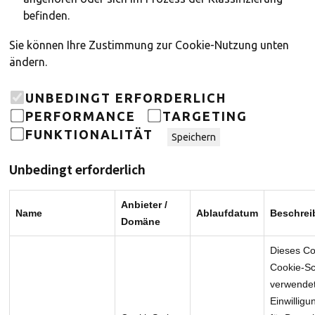
befinden.
Sie können Ihre Zustimmung zur Cookie-Nutzung unten
ändern.
UNBEDINGT ERFORDERLICH
PERFORMANCE
TARGETING
FUNKTIONALITÄT
Speichern
Unbedingt erforderlich
Anbieter /
Name
Ablaufdatum
Beschrei
Domäne
Dieses Co
Cookie-Sc
verwendet
Einwilligu