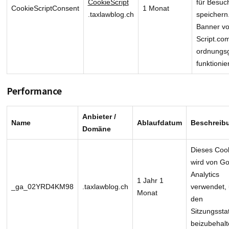
CookieScript
für Besuc
CookieScriptConsent
1 Monat
.taxlawblog.ch
speichern
Banner vo
Script.co
ordnung
funktionie
Performance
Anbieter /
Name
Ablaufdatum
Beschreib
Domäne
Dieses Coo
wird von G
Analytics
1 Jahr 1
_ga_02YRD4KM98
.taxlawblog.ch
verwendet,
Monat
den
Sitzungssta
beizubehalt