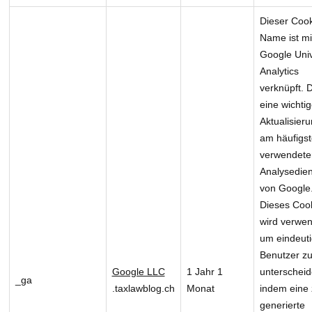
Dieser Cook
Name ist mi
Google Univ
Analytics
verknüpft. D
eine wichti
Aktualisier
am häufigs
verwendete
Analysedie
von Google
Dieses Coo
wird verwen
um eindeut
Benutzer z
Google LLC
1 Jahr 1
unterscheid
_ga
.taxlawblog.ch
Monat
indem eine z
generierte