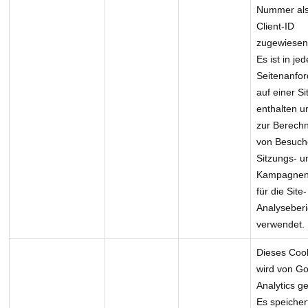
Nummer al
Client-ID
zugewiesen 
Es ist in jed
Seitenanfo
auf einer Si
enthalten u
zur Berech
von Besuche
Sitzungs- u
Kampagnen
für die Site-
Analyseberi
verwendet.
Dieses Coo
wird von G
Analytics ge
Es speicher