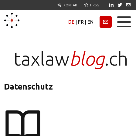
KONTAKT
HRSG
DE
|
FR
|
EN
Newsletter
taxlaw
blog
.ch
Datenschutz