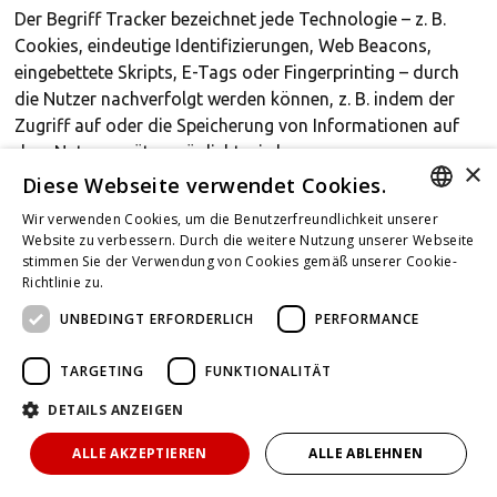
Der Begriff Tracker bezeichnet jede Technologie – z. B.
Cookies, eindeutige Identifizierungen, Web Beacons,
eingebettete Skripts, E-Tags oder Fingerprinting – durch
die Nutzer nachverfolgt werden können, z. B. indem der
Zugriff auf oder die Speicherung von Informationen auf
dem Nutzergerät ermöglicht wird.
×
Diese Webseite verwendet Cookies.
Rechtlicher Hinweis
Wir verwenden Cookies, um die Benutzerfreundlichkeit unserer
GERMAN
Website zu verbessern. Durch die weitere Nutzung unserer Webseite
Diese Datenschutzerklärung bezieht sich ausschließlich
stimmen Sie der Verwendung von Cookies gemäß unserer Cookie-
auf diese Anwendung, sofern in diesem Dokument nicht
ENGLISH
Richtlinie zu.
Weitere Informationen
anders angegeben.
UNBEDINGT ERFORDERLICH
PERFORMANCE
FRENCH
TARGETING
FUNKTIONALITÄT
Letzte Aktualisierung: 1. September 2023
DETAILS ANZEIGEN
ALLE AKZEPTIEREN
ALLE ABLEHNEN