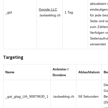
aktualisiert
Google LLC
eindeutigen
_gid
1 Tag
.taxlawblog.ch
für jede be
Seite und w
zum Zählen
Verfolgen v
Seitenaufru
verwendet.
Targeting
Anbieter /
Name
Ablaufdatum
Be
Domäne
Di
Go
_gat_gtag_UA_90879630_1
.taxlawblog.ch
58 Sekunden
Be
(D
ve