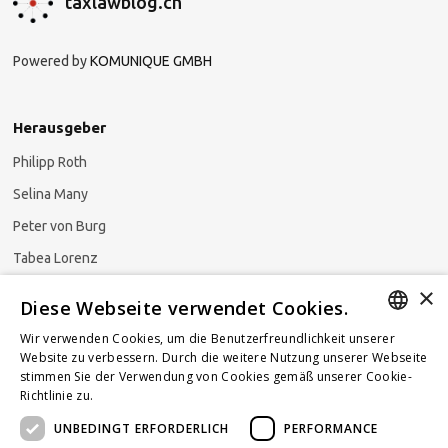
taxlawblog.ch
Powered by
KOMUNIQUE GMBH
Herausgeber
Philipp Roth
Selina Many
Peter von Burg
Tabea Lorenz
×
Natalja Ezzaini
Diese Webseite verwendet Cookies.
Wir verwenden Cookies, um die Benutzerfreundlichkeit unserer
GERMAN
Website zu verbessern. Durch die weitere Nutzung unserer Webseite
stimmen Sie der Verwendung von Cookies gemäß unserer Cookie-
Newsletter abonnieren
ENGLISH
Richtlinie zu.
Weitere Informationen
UNBEDINGT ERFORDERLICH
PERFORMANCE
FRENCH