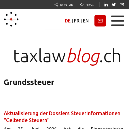
KONTAKT
HRSG
DE
|
FR
|
EN
Newsletter
taxlaw
blog
.ch
Grundssteuer
Aktualisierung der Dossiers Steuerinformationen
"Geltende Steuern"