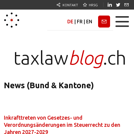
KONTAKT
HRSG
DE
|
FR
|
EN
Newsletter
taxlaw
blog
.ch
News (Bund & Kantone)
Inkrafttreten von Gesetzes- und
Verordnungsänderungen im Steuerrecht zu den
Jahren 2027-2029