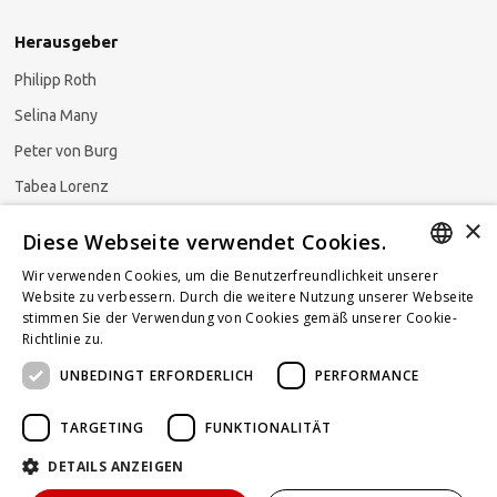
Herausgeber
Philipp Roth
Selina Many
Peter von Burg
Tabea Lorenz
×
Natalja Ezzaini
Diese Webseite verwendet Cookies.
Wir verwenden Cookies, um die Benutzerfreundlichkeit unserer
GERMAN
Website zu verbessern. Durch die weitere Nutzung unserer Webseite
stimmen Sie der Verwendung von Cookies gemäß unserer Cookie-
Newsletter abonnieren
ENGLISH
Richtlinie zu.
Weitere Informationen
UNBEDINGT ERFORDERLICH
PERFORMANCE
FRENCH
TARGETING
FUNKTIONALITÄT
DETAILS ANZEIGEN
Powered by
KOMUNIQUE
hello@taxlawblog.ch