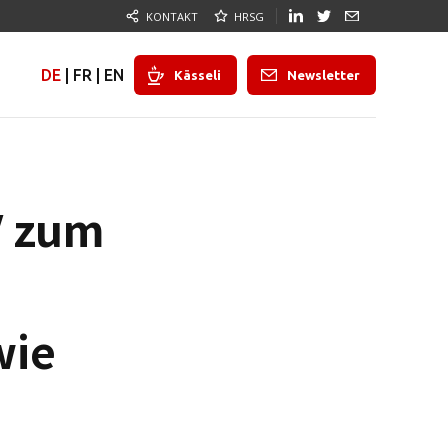
KONTAKT
HRSG
DE
|
FR
|
EN
Kässeli
Newsletter
V zum
wie