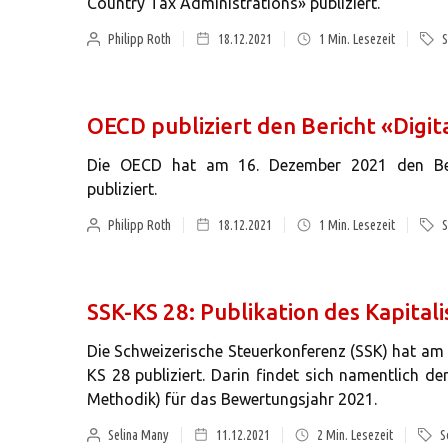
Country Tax Administrations» publiziert.
Philipp Roth
18.12.2021
1
Min. Lesezeit
S
OECD publiziert den Bericht «Digi
Die OECD hat am 16. Dezember 2021 den Beri
publiziert.
Philipp Roth
18.12.2021
1
Min. Lesezeit
S
SSK-KS 28: Publikation des Kapital
Die Schweizerische Steuerkonferenz (SSK) hat 
KS 28 publiziert. Darin findet sich namentlich d
Methodik) für das Bewertungsjahr 2021.
Selina Many
11.12.2021
2
Min. Lesezeit
S