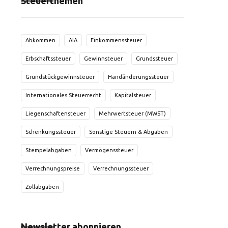
Steuerthemen
Abkommen
AIA
Einkommenssteuer
Erbschaftssteuer
Gewinnsteuer
Grundssteuer
Grundstückgewinnsteuer
Handänderungssteuer
Internationales Steuerrecht
Kapitalsteuer
Liegenschaftensteuer
Mehrwertsteuer (MWST)
Schenkungssteuer
Sonstige Steuern & Abgaben
Stempelabgaben
Vermögenssteuer
Verrechnungspreise
Verrechnungssteuer
Zollabgaben
Newsletter abonnieren