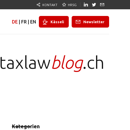
KONTAKT
HRSG
DE
|
FR
|
EN
Kässeli
Newsletter
taxlaw
blog
.ch
Kategorien