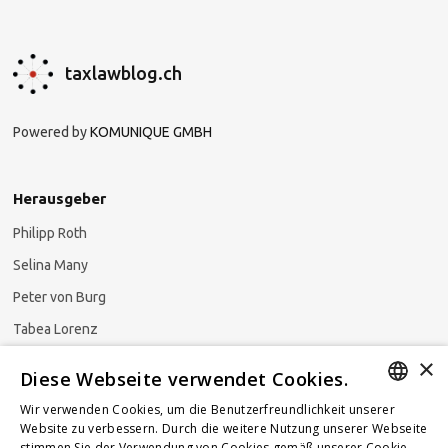
taxlawblog.ch
Powered by
KOMUNIQUE GMBH
Herausgeber
Philipp Roth
Selina Many
Peter von Burg
Tabea Lorenz
×
Natalja Ezzaini
Diese Webseite verwendet Cookies.
Wir verwenden Cookies, um die Benutzerfreundlichkeit unserer
GERMAN
Website zu verbessern. Durch die weitere Nutzung unserer Webseite
stimmen Sie der Verwendung von Cookies gemäß unserer Cookie-