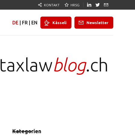
KONTAKT
HRSG
DE
|
FR
|
EN
Kässeli
Newsletter
taxlaw
blog
.ch
Kategorien