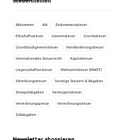
Steuerthemen
Abkommen
AIA
Einkommenssteuer
Erbschaftssteuer
Gewinnsteuer
Grundssteuer
Grundstückgewinnsteuer
Handänderungssteuer
Internationales Steuerrecht
Kapitalsteuer
Liegenschaftensteuer
Mehrwertsteuer (MWST)
Schenkungssteuer
Sonstige Steuern & Abgaben
Stempelabgaben
Vermögenssteuer
Verrechnungspreise
Verrechnungssteuer
Zollabgaben
Newsletter abonnieren