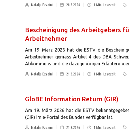
Natalja Ezzaini
28.3.2026
1
Min. Lesezeit
Bescheinigung des Arbeitgebers für
Arbeitnehmer
Am 19. März 2026 hat die ESTV die Bescheinigu
Arbeitnehmer gemäss Artikel 4 des DBA Schweiz-
Abkommens und die dazugehörigen Erläuterungen 
Natalja Ezzaini
21.3.2026
1
Min. Lesezeit
GloBE Information Return (GIR)
Am 19. März 2026 hat die ESTV bekanntgegeben,
(GIR) im e-Portal des Bundes verfügbar ist.
Natalja Ezzaini
21.3.2026
1
Min. Lesezeit