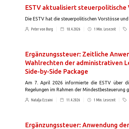
ESTV aktualisiert steuerpolitische 
Die ESTV hat die steuerpolitischen Vorstösse und In
Peter von Burg
18.4.2026
1
Min. Lesezeit
Ergänzungssteuer: Zeitliche Anw
Wahlrechten der administrativen L
Side-by-Side Package
Am 7. April 2026 informierte die ESTV über d
Regelungen im Rahmen der Mindestbesteuerung g
Natalja Ezzaini
11.4.2026
1
Min. Lesezeit
Ergänzungssteuer: Anwendung der a