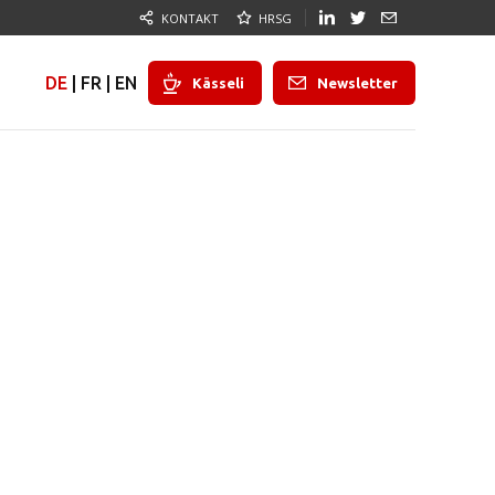
KONTAKT
HRSG
DE
|
FR
|
EN
Kässeli
Newsletter