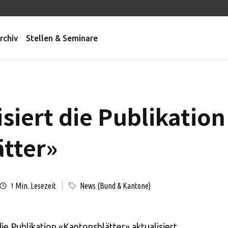
rchiv
Stellen & Seminare
siert die Publikation
tter»
Min. Lesezeit
News (Bund & Kantone)
1
e Publikation «Kantonsblätter» aktualisiert.