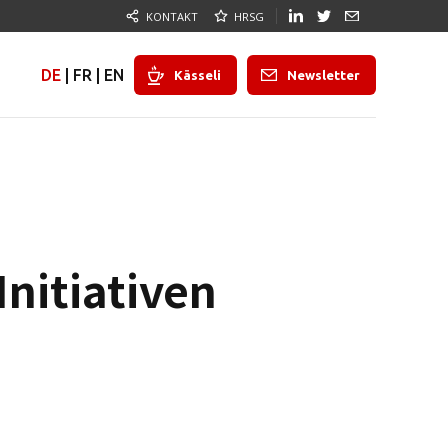
KONTAKT
HRSG
DE
|
FR
|
EN
Kässeli
Newsletter
Initiativen