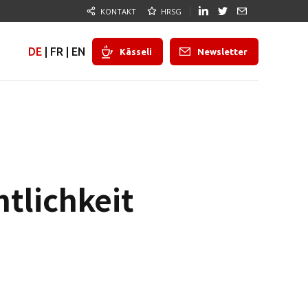
KONTAKT
HRSG
DE
|
FR
|
EN
Kässeli
Newsletter
ntlichkeit