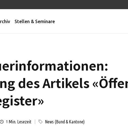
rchiv
Stellen & Seminare
uerinformationen:
ng des Artikels «Öffe
egister»
Min. Lesezeit
News (Bund & Kantone)
1