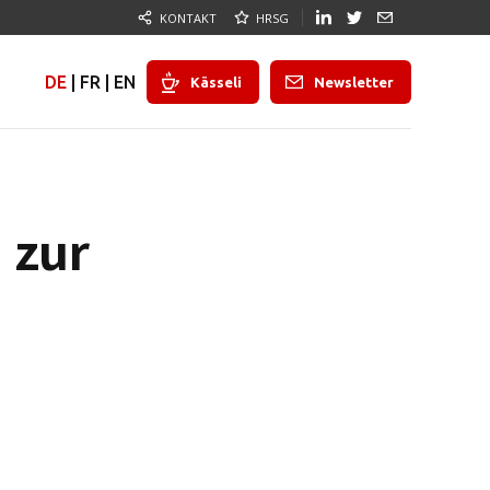
KONTAKT
HRSG
DE
|
FR
|
EN
Kässeli
Newsletter
 zur