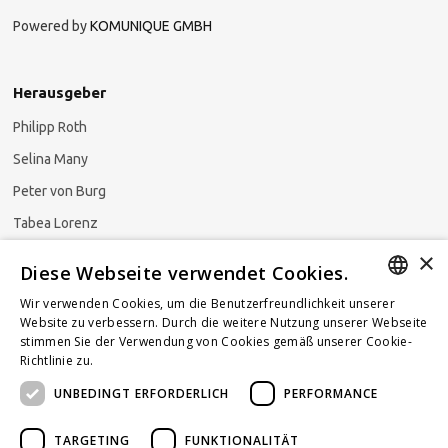
Powered by
KOMUNIQUE GMBH
Herausgeber
Philipp Roth
Selina Many
Peter von Burg
Tabea Lorenz
×
Natalja Ezzaini
Diese Webseite verwendet Cookies.
Wir verwenden Cookies, um die Benutzerfreundlichkeit unserer
GERMAN
Website zu verbessern. Durch die weitere Nutzung unserer Webseite
stimmen Sie der Verwendung von Cookies gemäß unserer Cookie-
Newsletter abonnieren
ENGLISH
Richtlinie zu.
Weitere Informationen
UNBEDINGT ERFORDERLICH
PERFORMANCE
FRENCH
TARGETING
FUNKTIONALITÄT