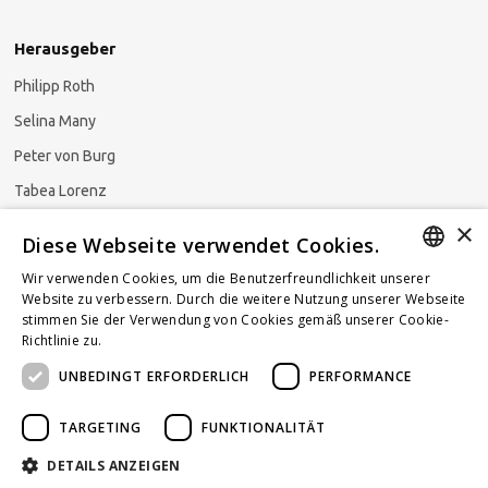
Herausgeber
Philipp Roth
Selina Many
Peter von Burg
Tabea Lorenz
×
Natalja Ezzaini
Diese Webseite verwendet Cookies.
Wir verwenden Cookies, um die Benutzerfreundlichkeit unserer
GERMAN
Website zu verbessern. Durch die weitere Nutzung unserer Webseite
stimmen Sie der Verwendung von Cookies gemäß unserer Cookie-
Newsletter abonnieren
ENGLISH
Richtlinie zu.
Weitere Informationen
UNBEDINGT ERFORDERLICH
PERFORMANCE
FRENCH
TARGETING
FUNKTIONALITÄT
DETAILS ANZEIGEN
Powered by
KOMUNIQUE
hello@taxlawblog.ch