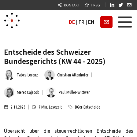
KONTAKT
HRSG
DE
|
FR
|
EN
Newsletter
Entscheide des Schweizer
Bundesgerichts (KW 44 - 2025)
Tabea Lorenz
Christian Attenhofer
Meret Cajacob
Paul Müller-Wittwer
2.11.2025
7
Min. Lesezeit
BGer-Entscheide
Übersicht über die steuerrechtlichen Entscheide des