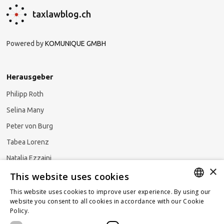
taxlawblog.ch
Powered by
KOMUNIQUE GMBH
Herausgeber
Philipp Roth
Selina Many
Peter von Burg
Tabea Lorenz
Natalja Ezzaini
×
This website uses cookies
This website uses cookies to improve user experience. By using our
GERMAN
website you consent to all cookies in accordance with our Cookie
Newsletter abonnieren
Policy.
Read more
ENGLISH