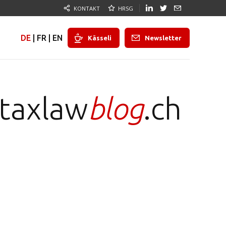
KONTAKT
HRSG
DE
|
FR
|
EN
Kässeli
Newsletter
taxlaw
blog
.ch