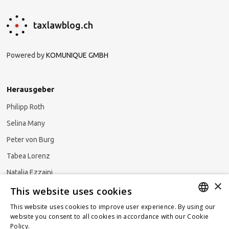
taxlawblog.ch
Powered by
KOMUNIQUE GMBH
Herausgeber
Philipp Roth
Selina Many
Peter von Burg
Tabea Lorenz
Natalja Ezzaini
×
This website uses cookies
This website uses cookies to improve user experience. By using our
GERMAN
website you consent to all cookies in accordance with our Cookie
Newsletter abonnieren
Policy.
Read more