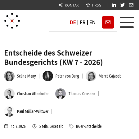
KONTAKT
HRSG
DE
|
FR
|
EN
Newsletter
Entscheide des Schweizer
Bundesgerichts (KW 7 - 2026)
Selina Many
Peter von Burg
Meret Cajacob
Christian Attenhofer
Thomas Grossen
Paul Müller-Wittwer
15.2.2026
5
Min. Lesezeit
BGer-Entscheide