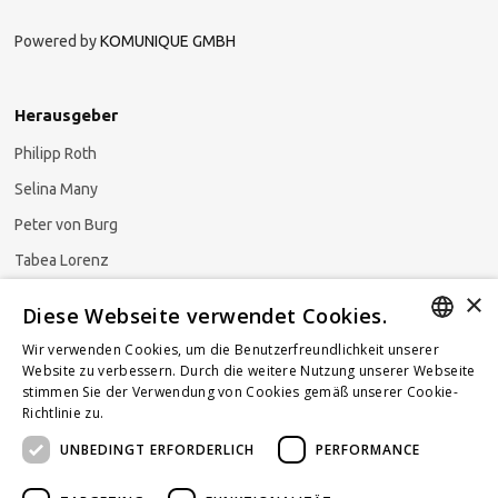
Powered by
KOMUNIQUE GMBH
Herausgeber
Philipp Roth
Selina Many
Peter von Burg
Tabea Lorenz
×
Natalja Ezzaini
Diese Webseite verwendet Cookies.
Wir verwenden Cookies, um die Benutzerfreundlichkeit unserer
GERMAN
Website zu verbessern. Durch die weitere Nutzung unserer Webseite
stimmen Sie der Verwendung von Cookies gemäß unserer Cookie-
Newsletter abonnieren
ENGLISH
Richtlinie zu.
Weitere Informationen
UNBEDINGT ERFORDERLICH
PERFORMANCE
FRENCH