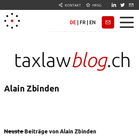
KONTAKT
HRSG
DE
|
FR
|
EN
Newsletter
taxlaw
blog
.ch
Alain Zbinden
Neuste Beiträge von
Alain Zbinden