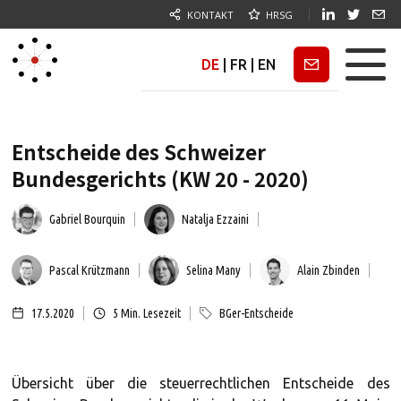
KONTAKT
HRSG
DE
|
FR
|
EN
Newsletter
Entscheide des Schweizer
Bundesgerichts (KW 20 - 2020)
Gabriel Bourquin
Natalja Ezzaini
Pascal Krützmann
Selina Many
Alain Zbinden
17.5.2020
5
Min. Lesezeit
BGer-Entscheide
Übersicht über die steuerrechtlichen Entscheide des