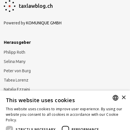
taxlawblog.ch
Powered by
KOMUNIQUE GMBH
Herausgeber
Philipp Roth
Selina Many
Peter von Burg
Tabea Lorenz
Natalja Ezzaini
×
This website uses cookies
This website uses cookies to improve user experience. By using our
GERMAN
website you consent to all cookies in accordance with our Cookie
Newsletter abonnieren
Policy.
Read more
ENGLISH
STRICTLY NECESSARY
PERFORMANCE