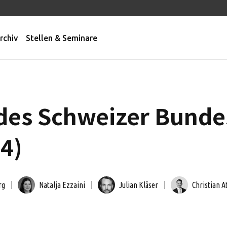
rchiv
Stellen & Seminare
des Schweizer Bunde
24)
rg
Natalja Ezzaini
Julian Kläser
Christian A