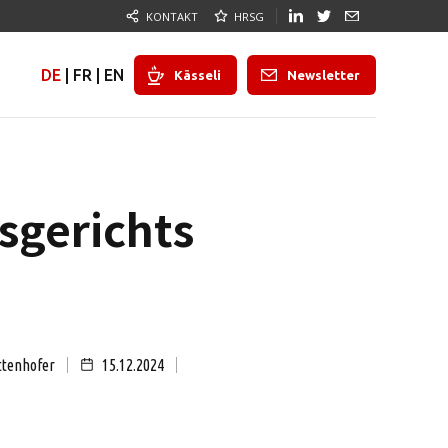
KONTAKT
HRSG
DE
|
FR
|
EN
Kässeli
Newsletter
sgerichts
ttenhofer
15.12.2024