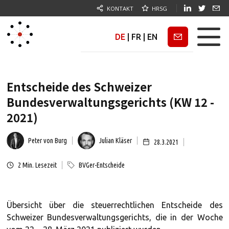
KONTAKT
HRSG
DE
|
FR
|
EN
Newsletter
Entscheide des Schweizer
Bundesverwaltungsgerichts (KW 12 -
2021)
Peter von Burg
Julian Kläser
28.3.2021
2
Min. Lesezeit
BVGer-Entscheide
Übersicht über die steuerrechtlichen Entscheide des
Schweizer Bundesverwaltungsgerichts, die in der Woche