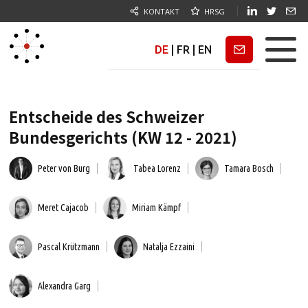
KONTAKT
HRSG
DE
|
FR
|
EN
Newsletter
Entscheide des Schweizer
Bundesgerichts (KW 12 - 2021)
Peter von Burg
Tabea Lorenz
Tamara Bosch
Meret Cajacob
Miriam Kämpf
Pascal Krützmann
Natalja Ezzaini
Alexandra Garg