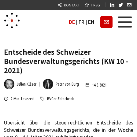
KONTAKT
HRSG
DE
|
FR
|
EN
Newsletter
Entscheide des Schweizer
Bundesverwaltungsgerichts (KW 10 -
2021)
Julian Kläser
Peter von Burg
14.3.2021
2
Min. Lesezeit
BVGer-Entscheide
Übersicht über die steuerrechtlichen Entscheide des
Schweizer Bundesverwaltungsgerichts, die in der Woche