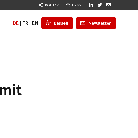
KONTAKT
HRSG
DE
|
FR
|
EN
Kässeli
Newsletter
mit