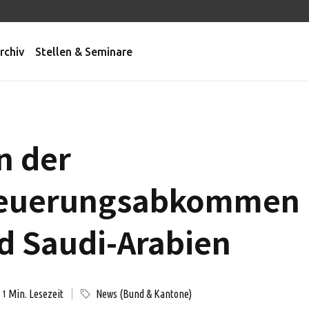
rchiv
Stellen & Seminare
n der
euerungsabkommen 
nd Saudi-Arabien
Min. Lesezeit
News (Bund & Kantone)
1