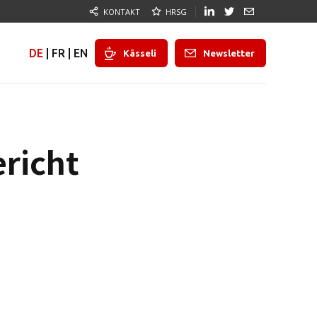
KONTAKT
HRSG
DE
|
FR
|
EN
Kässeli
Newsletter
richt