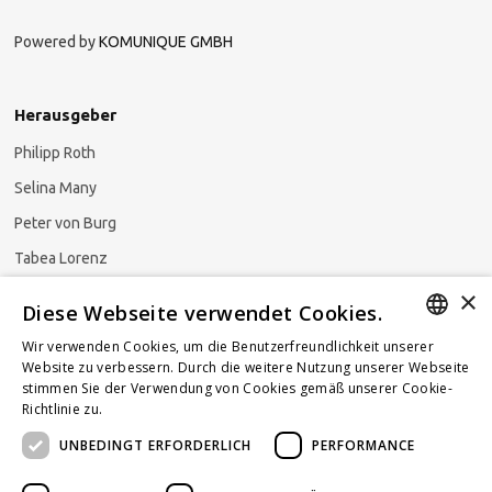
Powered by
KOMUNIQUE GMBH
Herausgeber
Philipp Roth
Selina Many
Peter von Burg
Tabea Lorenz
×
Natalja Ezzaini
Diese Webseite verwendet Cookies.
Wir verwenden Cookies, um die Benutzerfreundlichkeit unserer
GERMAN
Website zu verbessern. Durch die weitere Nutzung unserer Webseite
stimmen Sie der Verwendung von Cookies gemäß unserer Cookie-
Newsletter abonnieren
ENGLISH
Richtlinie zu.
Weitere Informationen
UNBEDINGT ERFORDERLICH
PERFORMANCE
FRENCH