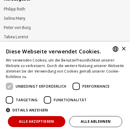
Philipp Roth
Selina Many
Peter von Burg
Tabea Lorenz
×
Natalja Ezzaini
Diese Webseite verwendet Cookies.
Wir verwenden Cookies, um die Benutzerfreundlichkeit unserer
GERMAN
Website zu verbessern. Durch die weitere Nutzung unserer Webseite
stimmen Sie der Verwendung von Cookies gemäß unserer Cookie-
Newsletter abonnieren
ENGLISH
Richtlinie zu.
Weitere Informationen
UNBEDINGT ERFORDERLICH
PERFORMANCE
FRENCH
TARGETING
FUNKTIONALITÄT
DETAILS ANZEIGEN
Powered by
KOMUNIQUE
hello@taxlawblog.ch
ALLE AKZEPTIEREN
ALLE ABLEHNEN
IMPRESSUM
DATENSCHUTZ
HAFTUNGSAUSSCHLUSS