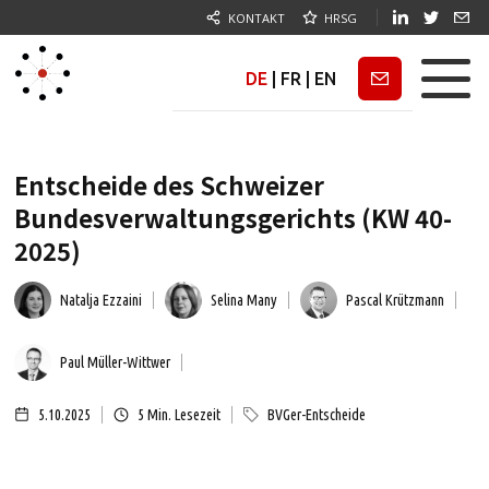
KONTAKT
HRSG
DE
|
FR
|
EN
Newsletter
Entscheide des Schweizer
Bundesverwaltungsgerichts (KW 40-
2025)
Natalja Ezzaini
Selina Many
Pascal Krützmann
Paul Müller-Wittwer
5.10.2025
5
Min. Lesezeit
BVGer-Entscheide