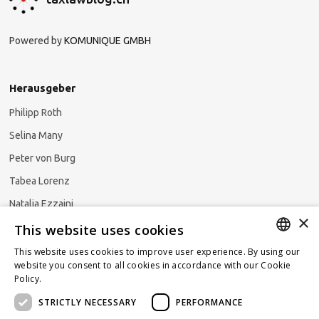
Powered by
KOMUNIQUE GMBH
Herausgeber
Philipp Roth
Selina Many
Peter von Burg
Tabea Lorenz
Natalja Ezzaini
×
This website uses cookies
This website uses cookies to improve user experience. By using our
GERMAN
website you consent to all cookies in accordance with our Cookie
Newsletter abonnieren
Policy.
Read more
ENGLISH
STRICTLY NECESSARY
PERFORMANCE
FRENCH