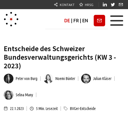
KONTAKT
HRSG
DE
|
FR
|
EN
Newsletter
Entscheide des Schweizer
Bundesverwaltungsgerichts (KW 3 -
2023)
Peter von Burg
Noemi Bünter
Julian Kläser
Selina Many
22.1.2023
5
Min. Lesezeit
BVGer-Entscheide