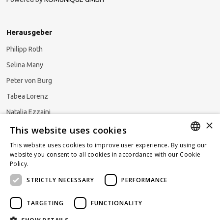
Herausgeber
Philipp Roth
Selina Many
Peter von Burg
Tabea Lorenz
Natalja Ezzaini
×
This website uses cookies
This website uses cookies to improve user experience. By using our
GERMAN
website you consent to all cookies in accordance with our Cookie
Newsletter abonnieren
Policy.
Read more
ENGLISH
STRICTLY NECESSARY
PERFORMANCE
FRENCH
TARGETING
FUNCTIONALITY