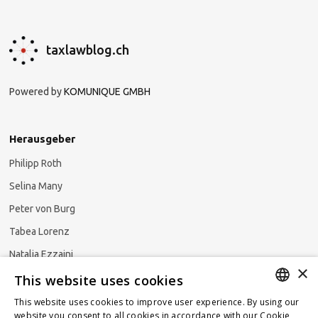
taxlawblog.ch
Powered by
KOMUNIQUE GMBH
Herausgeber
Philipp Roth
Selina Many
Peter von Burg
Tabea Lorenz
Natalja Ezzaini
×
This website uses cookies
This website uses cookies to improve user experience. By using our
GERMAN
website you consent to all cookies in accordance with our Cookie