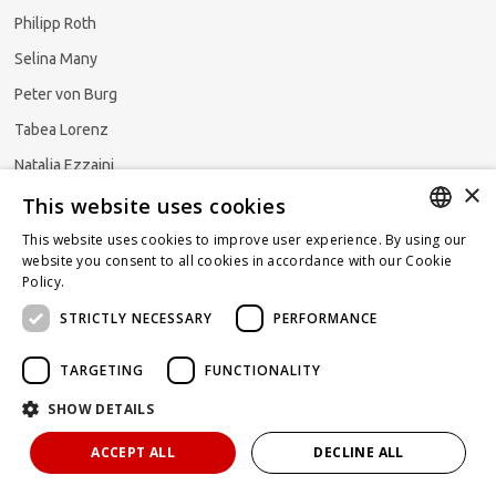
Philipp Roth
Selina Many
Peter von Burg
Tabea Lorenz
Natalja Ezzaini
×
This website uses cookies
This website uses cookies to improve user experience. By using our
GERMAN
website you consent to all cookies in accordance with our Cookie
Newsletter abonnieren
Policy.
Read more
ENGLISH
STRICTLY NECESSARY
PERFORMANCE
FRENCH
TARGETING
FUNCTIONALITY
SHOW DETAILS
Powered by
KOMUNIQUE
hello@taxlawblog.ch
ACCEPT ALL
DECLINE ALL
IMPRESSUM
DATENSCHUTZ
HAFTUNGSAUSSCHLUSS