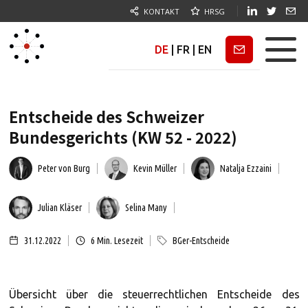
KONTAKT
HRSG
DE
|
FR
|
EN
Newsletter
Entscheide des Schweizer
Bundesgerichts (KW 52 - 2022)
Peter von Burg
Kevin Müller
Natalja Ezzaini
Julian Kläser
Selina Many
31.12.2022
6
Min. Lesezeit
BGer-Entscheide
Übersicht über die steuerrechtlichen Entscheide des