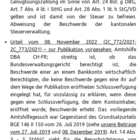
Genugtuungszahlung im Sinne von Art. 24 Bst. g DBG,
Art. 7 Abs. 4 lit. i StHG und Art. 28 Abs. 1 lit. h StG/VD
gelten und ist damit von der Steuer zu befreien.
Abweisung der Beschwerde der kantonalen
Steuerverwaltung.
Urteil vom 08. November 2022 (2C_772/2021;
2C_773/2021) – zur Publikation vorgesehen:
Amtshilfe
DBA CH-FR; streitig ist, ob das
Bundesverwaltungsgericht berechtigt ist, die
Beschwerde einer an einem Bankkonto wirtschaftlich
Berechtigten, die keine Beschwerde gegen eine ihr auf
dem Wege der Publikation eröffneten Schlussverfügung
eingelegt hat, für unzulässig zu erklären, wenn diese
gegen eine Schlussverfügung, die dem Kontoinhaber,
eröffnet wurde, Beschwerde erhebt. Das vorliegende
Amtshilfegesuch war Gegenstand des Grundsatzurteils
BGE 146 II 150 vom 26. Juli 2019 (siehe
unsere Beiträge
vom 27. Juli 2019
und
08. Dezember 2019
). Art. 14 Abs.
3 - 5 StAhiG sieht für die Benachrichtigung von