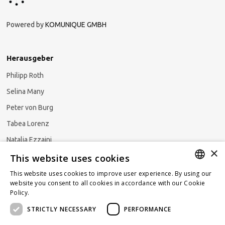
Powered by
KOMUNIQUE GMBH
Herausgeber
Philipp Roth
Selina Many
Peter von Burg
Tabea Lorenz
Natalja Ezzaini
×
This website uses cookies
This website uses cookies to improve user experience. By using our
GERMAN
website you consent to all cookies in accordance with our Cookie
Newsletter abonnieren
Policy.
Read more
ENGLISH
STRICTLY NECESSARY
PERFORMANCE
FRENCH