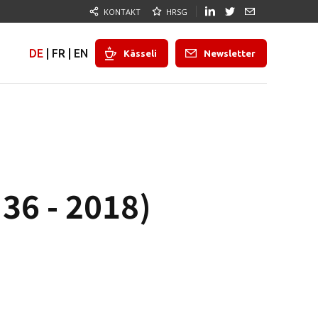
KONTAKT
HRSG
DE
|
FR
|
EN
Kässeli
Newsletter
36 - 2018)