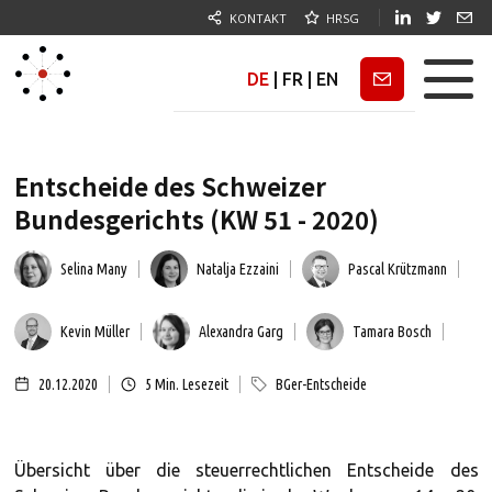
KONTAKT
HRSG
DE
|
FR
|
EN
Newsletter
Entscheide des Schweizer
Bundesgerichts (KW 51 - 2020)
Selina Many
Natalja Ezzaini
Pascal Krützmann
Kevin Müller
Alexandra Garg
Tamara Bosch
20.12.2020
5
Min. Lesezeit
BGer-Entscheide
Übersicht über die steuerrechtlichen Entscheide des