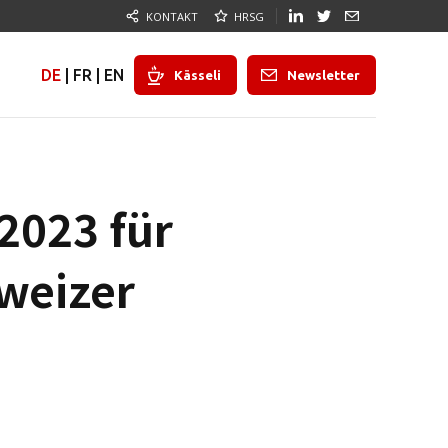
KONTAKT
HRSG
DE
|
FR
|
EN
Kässeli
Newsletter
2023 für
weizer