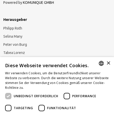
Powered by
KOMUNIQUE GMBH
Herausgeber
Philipp Roth
Selina Many
Peter von Burg
Tabea Lorenz
×
Natalja Ezzaini
Diese Webseite verwendet Cookies.
Wir verwenden Cookies, um die Benutzerfreundlichkeit unserer
GERMAN
Website zu verbessern. Durch die weitere Nutzung unserer Webseite
stimmen Sie der Verwendung von Cookies gemäß unserer Cookie-
Newsletter abonnieren
ENGLISH
Richtlinie zu.
Weitere Informationen
UNBEDINGT ERFORDERLICH
PERFORMANCE
FRENCH
TARGETING
FUNKTIONALITÄT